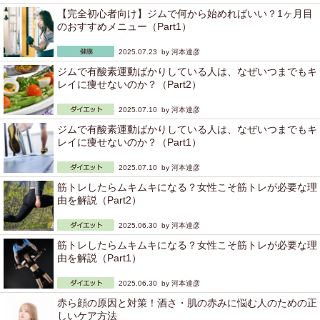
【完全初心者向け】ジムで何から始めればいい？1ヶ月目
のおすすめメニュー（Part1）
2025.07.23 by
河本達彦
ジムで有酸素運動ばかりしている人は、なぜいつまでもキ
レイに痩せないのか？（Part2）
2025.07.10 by
河本達彦
ジムで有酸素運動ばかりしている人は、なぜいつまでもキ
レイに痩せないのか？（Part1）
2025.07.10 by
河本達彦
筋トレしたらムキムキになる？女性こそ筋トレが必要な理
由を解説（Part2）
2025.06.30 by
河本達彦
筋トレしたらムキムキになる？女性こそ筋トレが必要な理
由を解説（Part1）
2025.06.30 by
河本達彦
赤ら顔の原因と対策！酒さ・肌の赤みに悩む人のための正
しいケア方法