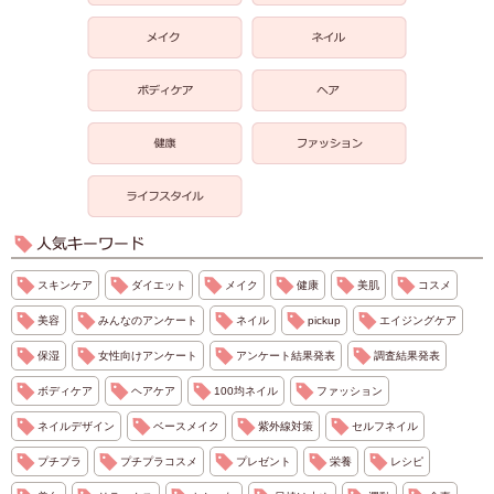
スキンケア
ダイエット
メイク
健康
美肌
コスメ
美容
みんなのアンケート
ネイル
pickup
エイジングケア
保湿
女性向けアンケート
アンケート結果発表
調査結果発表
ボディケア
ヘアケア
100均ネイル
ファッション
ネイルデザイン
ベースメイク
紫外線対策
セルフネイル
プチプラ
プチプラコスメ
プレゼント
栄養
レシピ