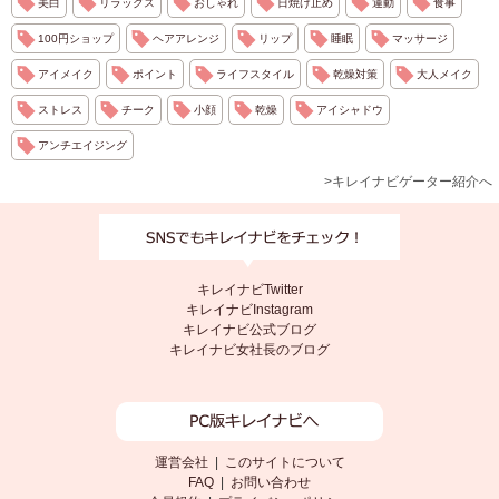
美白
リラックス
おしゃれ
日焼け止め
運動
食事
100円ショップ
ヘアアレンジ
リップ
睡眠
マッサージ
アイメイク
ポイント
ライフスタイル
乾燥対策
大人メイク
ストレス
チーク
小顔
乾燥
アイシャドウ
アンチエイジング
>キレイナビゲーター紹介へ
キレイナビTwitter
キレイナビInstagram
キレイナビ公式ブログ
キレイナビ女社長のブログ
運営会社
|
このサイトについて
FAQ
|
お問い合わせ