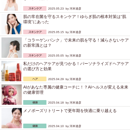
2025.05.23 by
河本達彦
肌の常在菌を守るスキンケア！ゆらぎ肌の根本対策は“肌
環境”にあった
2025.05.15 by
河本達彦
「コラーゲンバンク」で未来の肌を守る！減らさないケア
の新常識とは？
2025.05.05 by
河本達彦
私だけのヘアケアが見つかる！パーソナライズドヘアケア
の選び方と効果
2025.04.29 by
河本達彦
AIがあなた専属の健康コーチに！？AIヘルスが変える未来
の健康管理
2025.04.18 by
河本達彦
メノポーズリトリートで更年期を快適に乗り越える
2025.04.10 by
河本達彦