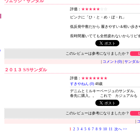
ウエッジ・サンダル
評価：
★★★★★
☆☆
ピンクに「ひ・と・め・ぼ・れ」
低反発中敷だから 履きやすい＆軽い歩きや
長時間履いてても全然疲れないからリピするか
の
このレビューは参考になりましたか？
|
コメント(0)
|
サンダル
２０１３ S/Sサンダル
評価：
★★★★★★★
すきやねん (0)
48歳
デニムとミルキーベージュのサンダル。
春先に購入。。 これで カジュアルも
このレビューは参考になりましたか？
|
コ
1
2
3
4
5
6
7
8
9
10
11
次へ >>