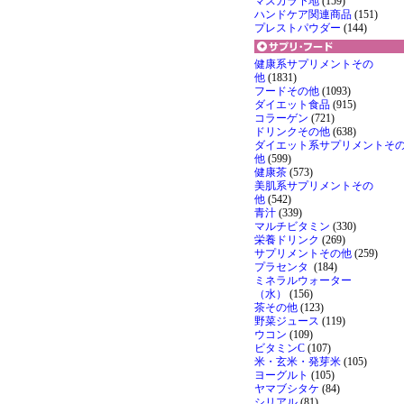
マスカラ下地
(159)
ハンドケア関連商品
(151)
プレストパウダー
(144)
健康系サプリメントその
他
(1831)
フードその他
(1093)
ダイエット食品
(915)
コラーゲン
(721)
ドリンクその他
(638)
ダイエット系サプリメントそ
他
(599)
健康茶
(573)
美肌系サプリメントその
他
(542)
青汁
(339)
マルチビタミン
(330)
栄養ドリンク
(269)
サプリメントその他
(259)
プラセンタ
(184)
ミネラルウォーター
（水）
(156)
茶その他
(123)
野菜ジュース
(119)
ウコン
(109)
ビタミンC
(107)
米・玄米・発芽米
(105)
ヨーグルト
(105)
ヤマブシタケ
(84)
シリアル
(81)