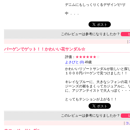
デニムにもしっくりくるデザイン!(^^)!
中 ．．．
このレビューは参考になりましたか？
|
バーゲンでゲット！！かわいい花サンダル☆
評価：
★★★★★★
☆
よさびと (0)
49歳
かわいいリゾートサンダルが欲しいと探
１０００円バーゲンで見つけました！！
キレイなブルーに、大きなシフォンの花
ジーンズの裾をまくってカジュアルに、
に、アジアンテイストで大人っぽく・・
とってもテンションが上がる！！
このレビューは参考になりましたか？
|
コ