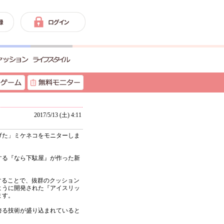
2017/5/13 (土) 4:11
げた」ミケネコをモニターしま
する『なら下駄屋』が作った新
することで、抜群のクッション
ように開発された『アイスリッ
ます。
誇る技術が盛り込まれていると