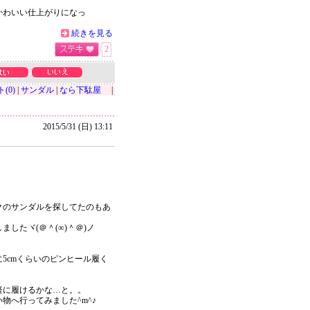
かわいい仕上がりになっ
続きを見る
2
(0)
|
サンダル
|
なら下駄屋
|
2015/5/31 (日) 13:11
クのサンダルを探してたのもあ
したヾ(＠＾(∞)＾＠)ノ
5cmくらいのピンヒール履く
軽に履けるかな…と。。
物へ行ってみました^m^♪