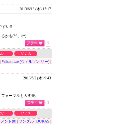
2013/6/13 (木) 15:17
すい!!
も(*^。^*)
5
|
Wilson Lee (ウィルソン リー)
|
2013/5/2 (木) 9:43
 フォーマルも大丈夫。
3
メント(0)
|
サンダル
|
DURAS
|