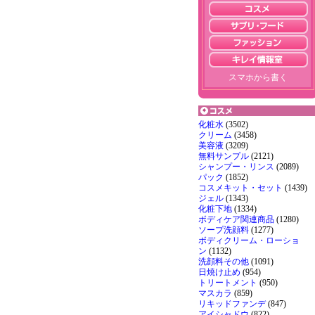
スマホから書く
化粧水
(3502)
クリーム
(3458)
美容液
(3209)
無料サンプル
(2121)
シャンプー・リンス
(2089)
パック
(1852)
コスメキット・セット
(1439)
ジェル
(1343)
化粧下地
(1334)
ボディケア関連商品
(1280)
ソープ洗顔料
(1277)
ボディクリーム・ローショ
ン
(1132)
洗顔料その他
(1091)
日焼け止め
(954)
トリートメント
(950)
マスカラ
(859)
リキッドファンデ
(847)
アイシャドウ
(822)