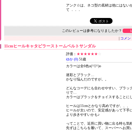
アンク☆は、ネコ型の底材は他にはない
て ．．．
このレビューは参考になりましたか？
|
コメント
11cmヒールキャタピラーストームベルトサンダル
評価：
★★★★★★
☆
ゆか (0)
51歳
カラーは全6色o(^▽^)o
迷彩とブラック…
かなり悩んだのですが。。
どんなコーデにも合わせやすい、ブラッ
りで…
カラーはブラックをチョイスすることにしま
ヒールは11cmとかなり高めですが、、、
ヒールが太いので、安定感があって下手に
より歩きやすいかも♪
ってことで、近所に買い物に出る時も気
先ずはこちらを履いて、スーパーへお買い