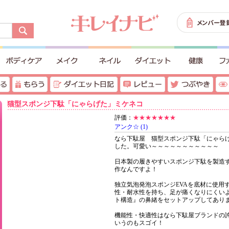
猫型スポンジ下駄「にゃらげた」ミケネコ
評価：
★★★★★★★
アンク☆ (1)
なら下駄屋 猫型スポンジ下駄「にゃら
した。可愛い～～～～～～～～～～～
日本製の履きやすいスポンジ下駄を製造
作なんですよ！
独立気泡発泡スポンジEVAを底材に使用
性・耐水性を持ち、足が痛くなりにくい
ト構造』の鼻緒をセットアップしてあり
機能性・快適性はなら下駄屋ブランドの
いうのもスゴイ！