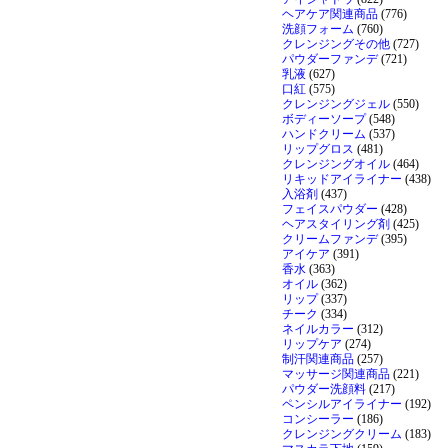
ヘアケア関連商品
(776)
洗顔フォーム
(760)
クレンジングその他
(727)
パウダーファンデ
(721)
乳液
(627)
口紅
(575)
クレンジングジェル
(550)
ボディーソープ
(548)
ハンドクリーム
(537)
リップグロス
(481)
クレンジングオイル
(464)
リキッドアイライナー
(438)
入浴剤
(437)
フェイスパウダー
(428)
ヘアスタイリング剤
(425)
クリームファンデ
(395)
アイケア
(391)
香水
(363)
オイル
(362)
リップ
(337)
チーク
(334)
ネイルカラー
(312)
リップケア
(274)
制汗関連商品
(257)
マッサージ関連商品
(221)
パウダー洗顔料
(217)
ペンシルアイライナー
(192)
コンシーラー
(186)
クレンジングクリーム
(183)