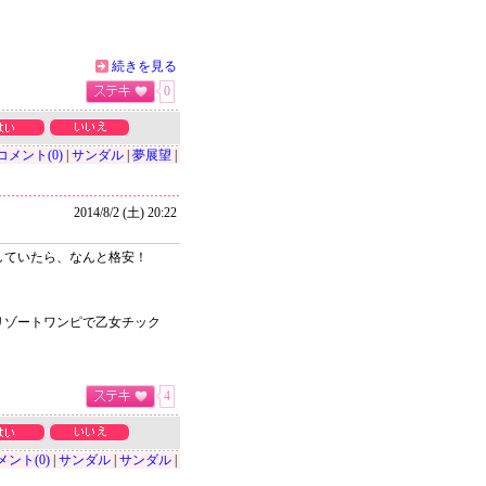
続きを見る
0
コメント(0)
|
サンダル
|
夢展望
|
2014/8/2 (土) 20:22
していたら、なんと格安！
！
リゾートワンピで乙女チック
・
4
メント(0)
|
サンダル
|
サンダル
|