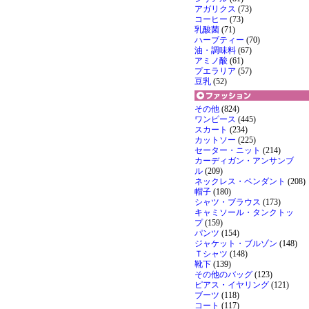
アガリクス
(73)
コーヒー
(73)
乳酸菌
(71)
ハーブティー
(70)
油・調味料
(67)
アミノ酸
(61)
プエラリア
(57)
豆乳
(52)
その他
(824)
ワンピース
(445)
スカート
(234)
カットソー
(225)
セーター・ニット
(214)
カーディガン・アンサンブ
ル
(209)
ネックレス・ペンダント
(208)
帽子
(180)
シャツ・ブラウス
(173)
キャミソール・タンクトッ
プ
(159)
パンツ
(154)
ジャケット・ブルゾン
(148)
Ｔシャツ
(148)
靴下
(139)
その他のバッグ
(123)
ピアス・イヤリング
(121)
ブーツ
(118)
コート
(117)